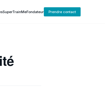
es
SuperTrainMe
Fondateur
Prendre contact
ité