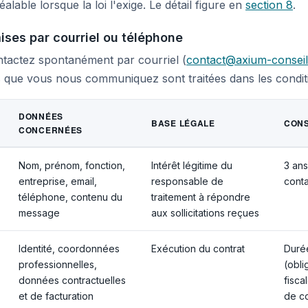
lable lorsque la loi l'exige. Le détail figure en
section 8
.
ses par courriel ou téléphone
tactez spontanément par courriel (
contact@axium-consei
 que vous nous communiquez sont traitées dans les conditi
DONNÉES
BASE LÉGALE
CONS
CONCERNÉES
Nom, prénom, fonction,
Intérêt légitime du
3 ans
entreprise, email,
responsable de
conta
téléphone, contenu du
traitement à répondre
message
aux sollicitations reçues
Identité, coordonnées
Exécution du contrat
Durée
professionnelles,
(obli
données contractuelles
fisca
et de facturation
de c