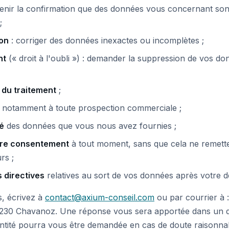
enir la confirmation que des données vous concernant sont 
;
ion
: corriger des données inexactes ou incomplètes ;
nt
(« droit à l'oubli ») : demander la suppression de vos don
n du traitement
;
, notamment à toute prospection commerciale ;
té
des données que vous nous avez fournies ;
otre consentement
à tout moment, sans que cela ne remette 
rs ;
s directives
relatives au sort de vos données après votre d
s, écrivez à
contact@axium-conseil.com
ou par courrier à 
8230 Chavanoz. Une réponse vous sera apportée dans un 
ntité pourra vous être demandée en cas de doute raisonnabl