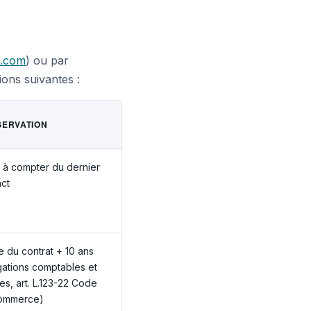
l.com
) ou par
ons suivantes :
ERVATION
 à compter du dernier
ct
 du contrat + 10 ans
gations comptables et
les, art. L.123-22 Code
ommerce)